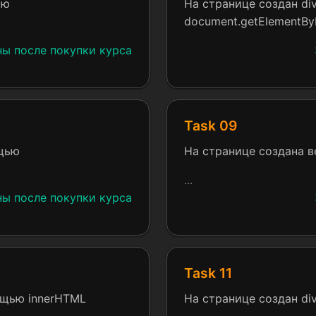
ью
На странице создан di
document.getElementByI
ны после покупки курса
Task 09
ощью
На странице созданa в
...
ны после покупки курса
Task 11
мощью innerHTML
На странице создан div