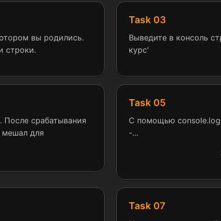
Task 03
котором вы родились.
Выведите в консоль стр
и строки.
курс'
Task 05
. После срабатывания
С помощью console.log
е мешал для
-...
Task 07