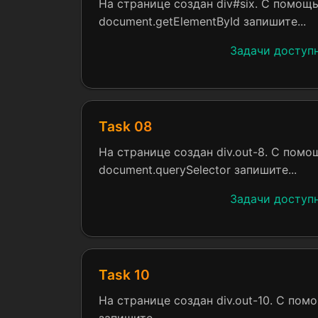
На странице создан div#six. С помощ
document.getElementById запишите...
Задачи доступ
Task 08
На странице создан div.out-8. С пом
document.querySelector запишите...
Задачи доступ
Task 10
На странице создан div.out-10. С по