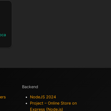
рса
Backend
ers
NodeJS 2024
Project – Online Store on
)
Express (Node.js)