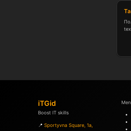
Ta
По
tex
iTGid
Men
Boost IT skills
📍
Sportyvna Square, 1a,