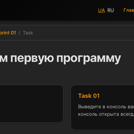
UA
RU
Гла
print 01
Task
ем первую программу
Task 01
Выведите в консоль ва
консоль открыта всегд